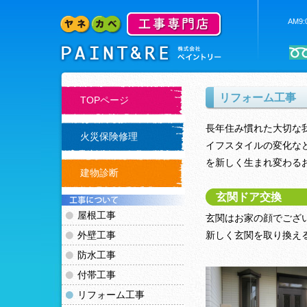
AM9
リフォーム工事
TOPページ
長年住み慣れた大切な
火災保険修理
イフスタイルの変化な
を新しく生まれ変わる
建物診断
玄関ドア交換
屋根工事
玄関はお家の顔でござ
外壁工事
新しく玄関を取り換え
防水工事
付帯工事
リフォーム工事