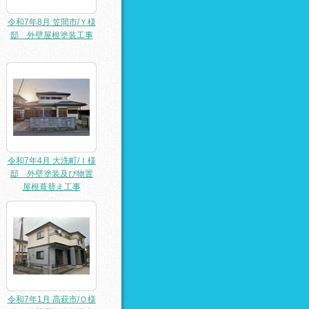
令和7年8月 笠間市/Ｙ様
邸 外壁屋根塗装工事
令和7年4月 大洗町/Ｉ様
邸 外壁塗装及び物置
屋根葺替え工事
令和7年1月 高萩市/Ｏ様