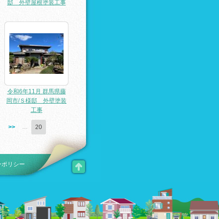
邸 外壁屋根塗装工事
令和6年11月 群馬県藤
岡市/Ｓ様邸 外壁塗装
工事
…
>>
20
ーポリシー