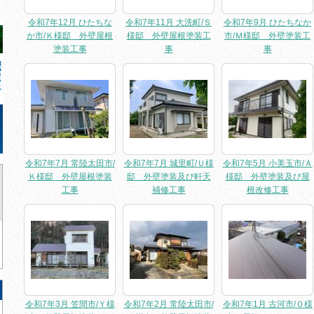
令和7年12月 ひたちな
令和7年11月 大洗町/Ｓ
令和7年9月 ひたちなか
か市/Ｋ様邸 外壁屋根
様邸 外壁屋根塗装工
市/Ｍ様邸 外壁塗装工
塗装工事
事
事
令和7年7月 常陸太田市/
令和7年7月 城里町/Ｕ様
令和7年5月 小美玉市/Ａ
Ｋ様邸 外壁屋根塗装
邸 外壁塗装及び軒天
様邸 外壁塗装及び屋
工事
補修工事
根改修工事
令和7年3月 笠間市/Ｙ様
令和7年2月 常陸太田市/
令和7年1月 古河市/Ｏ様