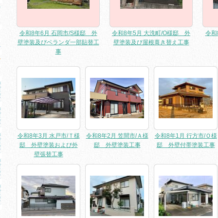
令和8年6月 石岡市/S様邸 外
令和8年5月 大洗町/O様邸 外
令和
壁塗装及びベランダ一部貼替工
壁塗装及び屋根葺き替え工事
事
令和8年3月 水戸市/Ｔ様
令和8年2月 笠間市/Ａ様
令和8年1月 行方市/Ｏ様
邸 外壁塗装および外
邸 外壁塗装工事
邸 外壁付帯塗装工事
壁張替工事