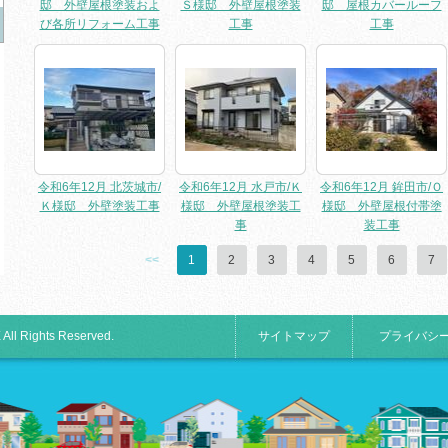
邸 外壁屋根塗装およ
Ｓ様邸 外壁屋根塗装
邸 屋根カバールーフ
び各所リフォーム工事
工事
工事
令和6年12月 北茨城市/
令和6年12月 水戸市/Ｋ
令和6年12月 鉾田市/Ｏ
Ｋ様邸 外壁塗装工事
様邸 外壁屋根塗装工
様邸 外壁屋根付帯塗
事
装工事
<<
1
2
3
4
5
6
7
 All Rights Reserved.
サイトマップ
プライバシ