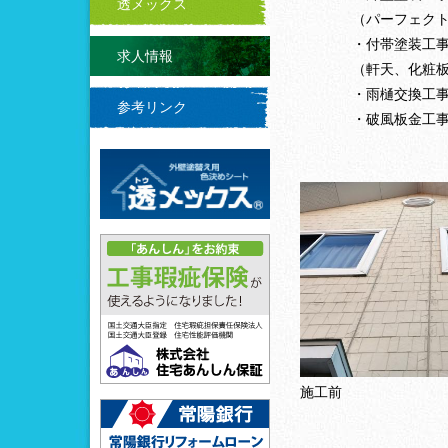
透メックス
（パーフェクト
・付帯塗装工
求人情報
（軒天、化粧
・雨樋交換工
参考リンク
・破風板金工
施工前