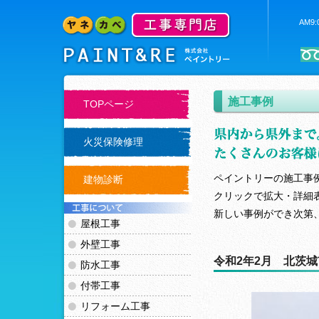
AM9
施工事例
TOPページ
火災保険修理
ペイントリーの施工事
建物診断
クリックで拡大・詳細
新しい事例ができ次第
屋根工事
外壁工事
令和2年2月 北茨城
防水工事
付帯工事
リフォーム工事