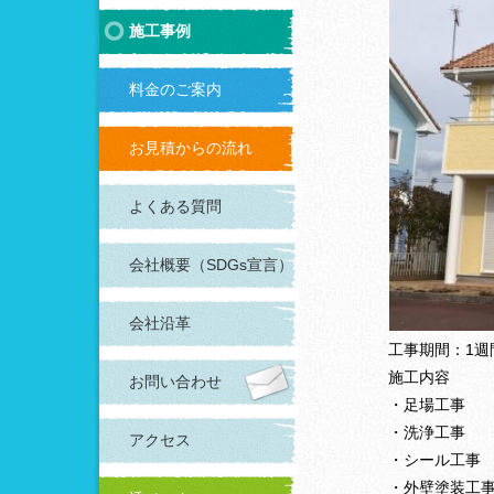
施工事例
料金のご案内
お見積からの流れ
よくある質問
会社概要（SDGs宣言）
会社沿革
工事期間：1週
施工内容
お問い合わせ
・足場工事
・洗浄工事
アクセス
・シール工事
・外壁塗装工