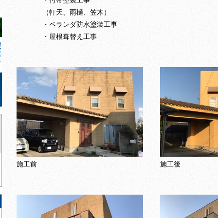
・付帯塗装工事
（軒天、雨樋、笠木）
・ベランダ防水塗装工事
・屋根葺替え工事
施工前
施工後