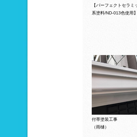
【パーフェクトセラミ
系塗料/ND-013色使用
付帯塗装工事
（雨樋）