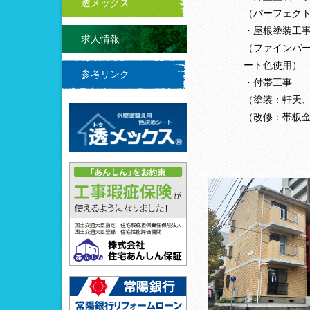
透メックス
（パーフェクト
・屋根塗装工
求人情報
（ファインパー
ート色使用）
参考リンク
・付帯工事
（塗装：軒天
（改修：帯板