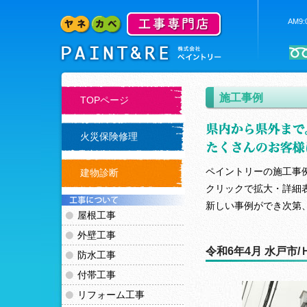
AM9
施工事例
TOPページ
火災保険修理
ペイントリーの施工事
建物診断
クリックで拡大・詳細
新しい事例ができ次第
屋根工事
外壁工事
令和6年4月 水戸市
防水工事
付帯工事
リフォーム工事