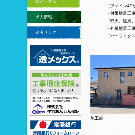
透メックス
（ファイン4Fセ
・付帯塗装工
求人情報
（軒天、破風
・外構塗装工
参考リンク
（パーフェクト
施工前