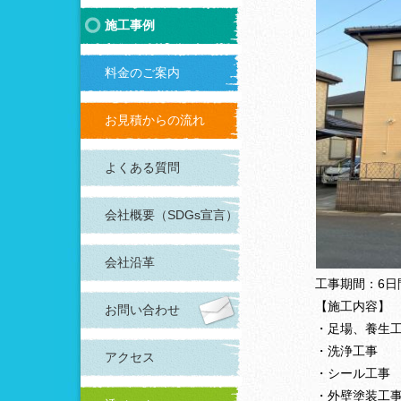
施工事例
料金のご案内
お見積からの流れ
よくある質問
会社概要（SDGs宣言）
会社沿革
工事期間：6日
【施工内容】
お問い合わせ
・足場、養生
・洗浄工事
アクセス
・シール工事
・外壁塗装工