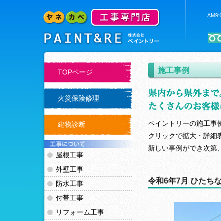
AM9
施工事例
TOPページ
火災保険修理
ペイントリーの施工事
建物診断
クリックで拡大・詳細
新しい事例ができ次第
屋根工事
外壁工事
令和6年7月 ひたち
防水工事
付帯工事
リフォーム工事